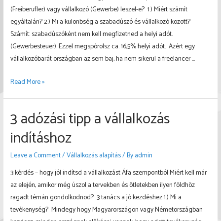
(Freiberufler) vagy vállalkozó (Gewerbe) leszel-e? 1.) Miért számít
egyáltalán? 2.) Mi a különbség a szabadúszó és vállalkozó között?
Számít: szabadúszóként nem kell megfizetned a helyi adót.
(Gewerbesteuer). Ezzel megspórolsz ca. 16,5% helyi adót. Azért egy
vállalkozóbarát országban az sem baj, ha nem sikerül a freelancer …
Ki
Read More »
a
freelancer
3 adózási tipp a vállalkozás
avagy
Freiberufler
indításhoz
(németül)?
Leave a Comment
/
Vállalkozás alapítás
/ By
admin
3 kérdés – hogy jól indítsd a vállalkozást Áfa szempontból Miért kell már
az elején, amikor még úszol a tervekben és ötletekben ilyen földhöz
ragadt témán gondolkodnod? 3 tanács a jó kezdéshez 1.) Mi a
tevékenység? Mindegy hogy Magyarországon vagy Németországban