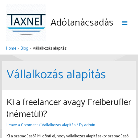
Skip
to
Adótanácsadás
content
Main
Menu
Home
Blog
Vállalkozás alapítás
Vállalkozás alapítás
Ki a freelancer avagy Freiberufler
(németül)?
Leave a Comment
/
Vállalkozás alapítás
/ By
admin
Ki a szabadúszó? Mi dönti el, hogy vállalkozás alapításakor szabadúszó