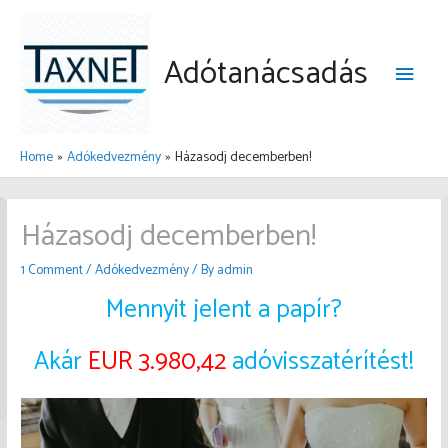
Skip
to
Adótanácsadás
content
Main
Menu
Home
Adókedvezmény
Házasodj decemberben!
Házasodj decemberben!
1 Comment
/
Adókedvezmény
/ By
admin
Mennyit jelent a papír?
Akár
EUR 3.980,42
adóvisszatérítést!