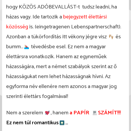
hogy KÖZÖS ADÓBEVALLÁST-t tudsz leadni, ha
házas vagy. Ide tartozik a
bejegyzett élettársi
közösség
is. (eingetragenen Lebenspartnerschaft).
Azonban a tükörfordítás itt vékony jégre visz
és
bumm…
tévedésbe esel. Ez nem a magyar
élettársra vonatkozik. Hanem az egyneműek
házasságára, mert a német szabályok szerint az ő
házasságukat nem lehet házasságnak hívni. Az
egyforma név ellenére nem azonos a magyar jog
szerinti élettárs fogalmával!
Nem a szerelem
, hanem
a PAPÍR
SZÁMÍT!!!
Ez nem túl romantikus
…