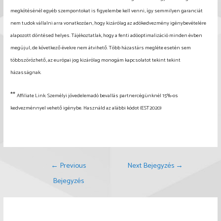
megkötésénél egyéb szempontokat is figyelembe kell venni, így semmilyen garanciát
nem tudok vállalni arra vonatkozóan, hogy kizárólag az adókedvezmény igénybevételére
alapozott döntésed helyes. Tájékoztatlak, hogy a fenti adóoptimalizáció minden évben
megújul, de következő évekre nem átvihető. Több házastárs megléte esetén sem
többszörözhető, az európai jog kizárólag monogám kapcsolatot tekint tekint
házasságnak.
**
Affiliate Link: Személyi jövedelemadó bevallás partnercégünknél 15%-os
kedvezménnyel vehető igénybe. Használd az alábbi kódot
(EST2020)
Bejegyzés
←
Previous
Next Bejegyzés
→
navigáció
Bejegyzés