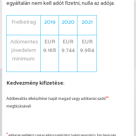
egyáltalán nem kell adót fizetni, nulla az adója:
Freibetrag
2019
2020
2021
Adómentes
EUR
EUR
EUR
jövedelem
9.168
9.744
9.984
minimum:
Kedvezmény kifizetése:
Adóbevallás elkészítése (saját magad vagy adótanácsadó
**
megbízásával)
*
adótanácsadóként csak az adóvisszatérítést tudom garantálni. Egy házasság