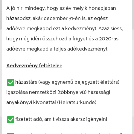
A jó hír: mindegy, hogy az év melyik hónapjában
házasodsz, akár december 31-én is, az egész
adóévre megkapod ezt a kedvezményt. Azaz siess,
hogy még idén összehozd a frigyet és a 2020-as
adóévre megkapd a teljes adókedvezményt!
Kedvezmény feltételei:
házastárs (vagy egynemű bejegyzett élettárs)
igazolása nemzetközi (többnyelvű) házassági
anyakönyvi kivonattal (Heiratsurkunde)
fizetett adó, amit vissza akarsz igényelni