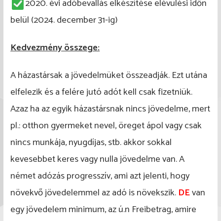
2020. évi adóbevallás elkészítése elévülési időn
belül (2024. december 31-ig)
Kedvezmény összege:
A házastársak a jövedelmüket összeadják. Ezt utána
elfelezik és a felére jutó adót kell csak fizetniük.
Azaz ha az egyik házastársnak nincs jövedelme, mert
pl.: otthon gyermeket nevel, öreget ápol vagy csak
nincs munkája, nyugdíjas, stb. akkor sokkal
kevesebbet keres vagy nulla jövedelme van. A
német adózás progresszív, ami azt jelenti, hogy
növekvő jövedelemmel az adó is növekszik.
DE
van
egy jövedelem minimum, az ú.n Freibetrag, amire