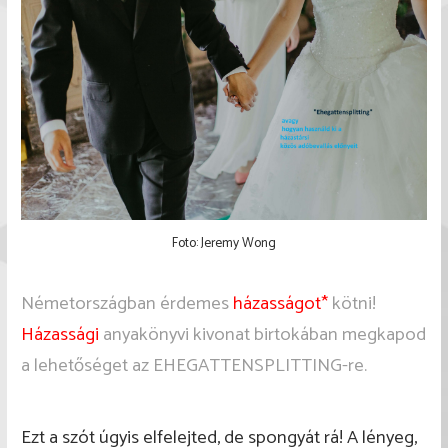
Foto: Jeremy Wong
Németországban érdemes
házasságot*
kötni!
Házassági
anyakönyvi kivonat birtokában megkapod
a lehetőséget az EHEGATTENSPLITTING-re.
Ezt a szót úgyis elfelejted, de spongyát rá! A lényeg,